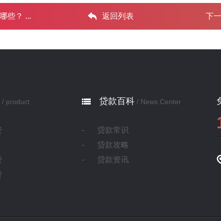
 ...‌
返回列表
下
贷款百科
/ product
/ News Center
贷
贷款常识
贷款攻略
贷
贷款资讯
贷