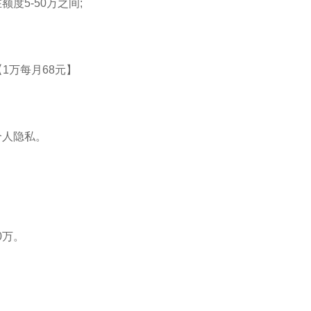
度5-50万之间;
。
1万每月68元】
个人隐私。
0万。