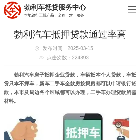
勃利车抵贷服务中心
本地银行正规产品，全程一对一服务
勃利汽车抵押贷款通过率高
发布时间：2025-03-15
点击次数：224893
勃利汽车房子抵押企业贷款，车辆抵本个人贷款，车抵
贷只本不押车，新车二手车全款房按揭房都可以申请银行贷
款，本市及周边各个区域都可以办理，二手车办理贷款所需
材料。