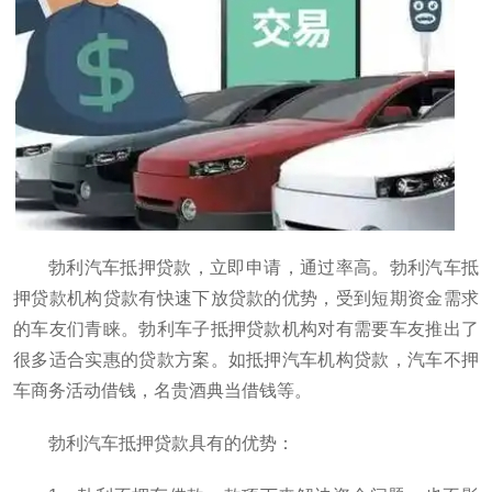
勃利汽车抵押贷款，立即申请，通过率高。勃利汽车抵
押贷款机构贷款有快速下放贷款的优势，受到短期资金需求
的车友们青睐。勃利车子抵押贷款机构对有需要车友推出了
很多适合实惠的贷款方案。如抵押汽车机构贷款，汽车不押
车商务活动借钱，名贵酒典当借钱等。
勃利汽车抵押贷款具有的优势：