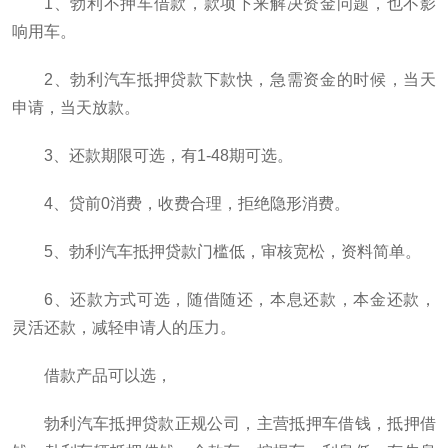
1、勃利不押车借款，款项下来解决资金问题，也不影
响用车。
2、勃利汽车抵押贷款下款快，急需资金的时候，当天
申请，当天放款。
3、还款期限可选，有1-48期可选。
4、贷前0消费，收费合理，拒绝隐形消费。
5、勃利汽车抵押贷款门槛低，审核宽松，资料简单。
6、还款方式可选，随借随还，本息还款，本金还款，
灵活还款，减轻申请人的压力。
借款产品可以选，
勃利汽车抵押贷款正规公司，主营抵押车借钱，抵押借