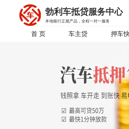
勃利车抵贷服务中心
本地银行正规产品，全程一对一服务
首 页
车主贷
押车