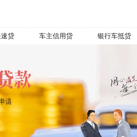
快速贷
车主信用贷
银行车抵贷