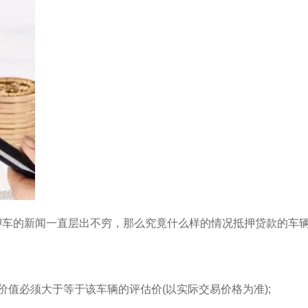
押车的新闻一直层出不穷，那么究竟什么样的情况抵押贷款的车
值必须大于等于该车辆的评估价(以实际交易价格为准);