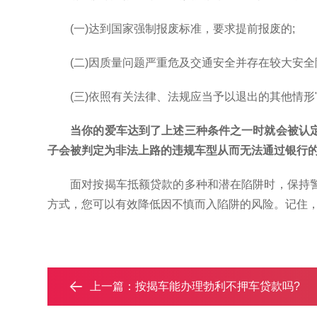
(一)达到国家强制报废标准，要求提前报废的;
(二)因质量问题严重危及交通安全并存在较大安全
(三)依照有关法律、法规应当予以退出的其他情形
当你的爱车达到了上述三种条件之一时就会被认
子会被判定为非法上路的违规车型从而无法通过银行的
面对按揭车抵额贷款的多种和潜在陷阱时，保持
方式，您可以有效降低因不慎而入陷阱的风险。记住
上一篇：
按揭车能办理勃利不押车贷款吗?‌