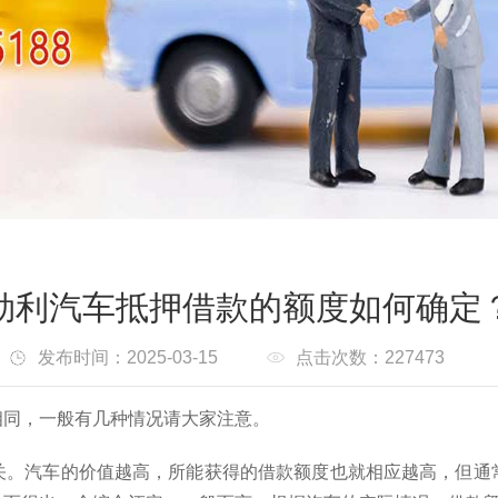
勃利汽车抵押借款的额度如何确定
发布时间：2025-03-15
点击次数：227473
相同，一般有几种情况请大家注意。
关。汽车的价值越高，所能获得的借款额度也就相应越高，但通