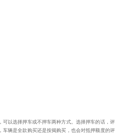
，可以选择押车或不押车两种方式。选择押车的话，评
，车辆是全款购买还是按揭购买，也会对抵押额度的评