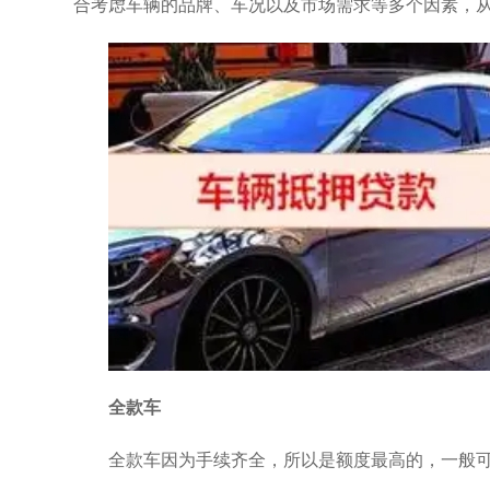
合考虑车辆的品牌、车况以及市场需求等多个因素，从
全款车
全款车因为手续齐全，所以是额度最高的，一般可